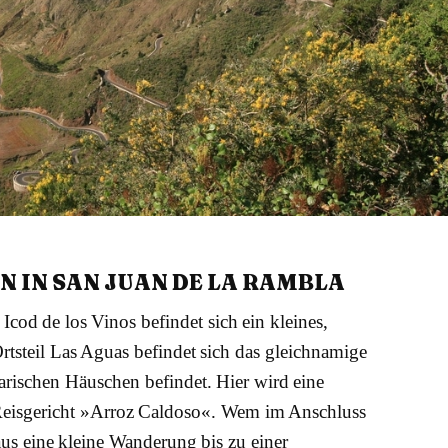
 IN SAN JUAN DE LA RAMBLA
cod de los Vinos befindet sich ein kleines,
rtsteil Las Aguas befindet sich das gleichnamige
narischen Häuschen befindet. Hier wird eine
as Reisgericht »Arroz Caldoso«. Wem im Anschluss
us eine kleine Wanderung bis zu einer