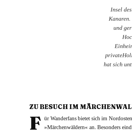
Insel de
Kanaren. 
und ger
Hoc
Einheim
privateHol
hat sich un
ZU BESUCH IM MÄRCHENWAL
F
ür Wanderfans bietet sich im Nordoste
»Märchenwäldern« an. Besonders eindr