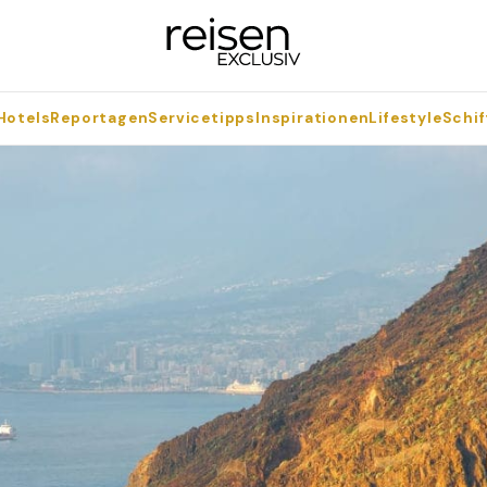
Hotels
Reportagen
Servicetipps
Inspirationen
Lifestyle
Schif