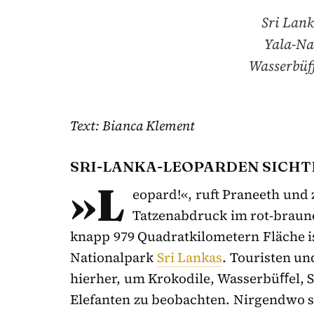
Sri Lank
Yala-Na
Wasserbüff
Text: Bianca Klement
SRI-LANKA-LEOPARDEN SICHT
»L
eopard!«, ruft Praneeth und 
Tatzenabdruck im rot-braun
knapp 979 Quadratkilometern Fläche is
Nationalpark
Sri Lankas
. Touristen u
hierher, um Krokodile, Wasserbüﬀel, 
Elefanten zu beobachten. Nirgendwo s