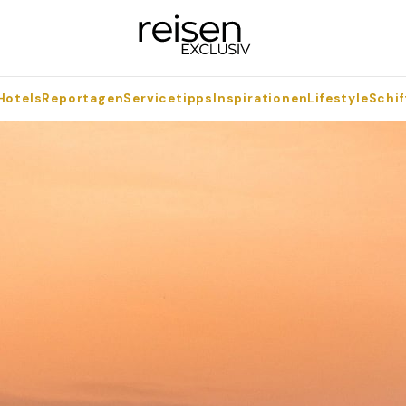
Hotels
Reportagen
Servicetipps
Inspirationen
Lifestyle
Schif