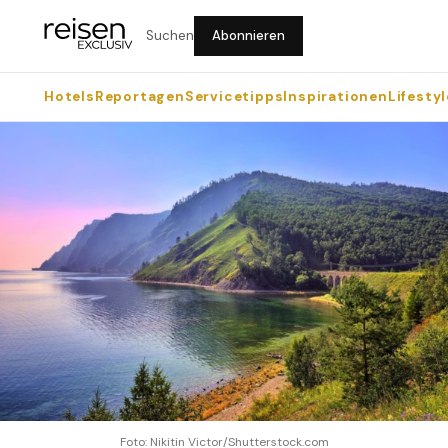
Suchen
Abonnieren
Hotels
Reportagen
Servicetipps
Inspirationen
Lifestyl
Foto: Nikitin Victor/Shutterstock.com