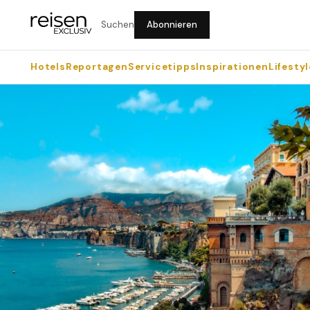
Suchen
Abonnieren
Hotels
Reportagen
Servicetipps
Inspirationen
Lifestyl