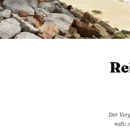
Re
Der Verg
nah: A