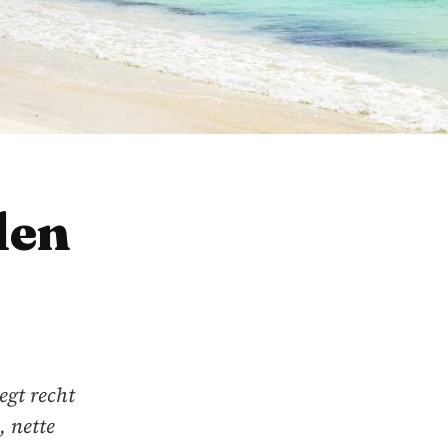
len
egt recht
, nette