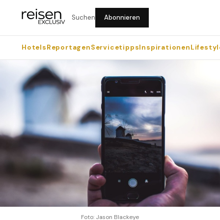
Suchen
Abonnieren
Hotels
Reportagen
Servicetipps
Inspirationen
Lifestyl
Foto: Jason Blackeye