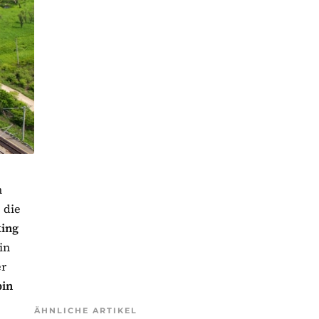
n
, die
king
in
er
bin
ÄHNLICHE ARTIKEL