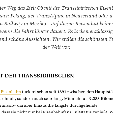
 der Weg das Ziel: Ob mit der Transsibirischen Eise
ach Peking, der TranzAlpine in Neuseeland oder d
 Railway in Mexiko – auf diesen Reisen hat keine
wenn die Fahrt länger dauert. Es locken erstklassig
end schöne Aussichten. Wir stellen die schönsten Z
der Welt vor.
T DER TRANSSIBIRISCHEN
e Eisenbahn
tuckert schon
seit 1891 zwischen den Hauptst
n sehr alt, sondern auch sehr lang. Mit mehr als
9.288 Kilom
Transsib« darüber hinaus die längste durchgehende
ass sie nicht nur bei Eisenbahnfans Kultstatus genießt. W