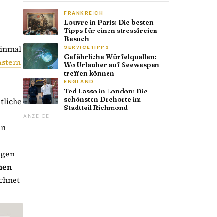
FRANKREICH
Louvre in Paris: Die besten
Tipps für einen stressfreien
Besuch
einmal
SERVICETIPPS
Gefährliche Würfelquallen:
astern
Wo Urlauber auf Seewespen
treffen können
ENGLAND
Ted Lasso in London: Die
schönsten Drehorte im
tliche
Stadtteil Richmond
ANZEIGE
an
agen
hen
echnet