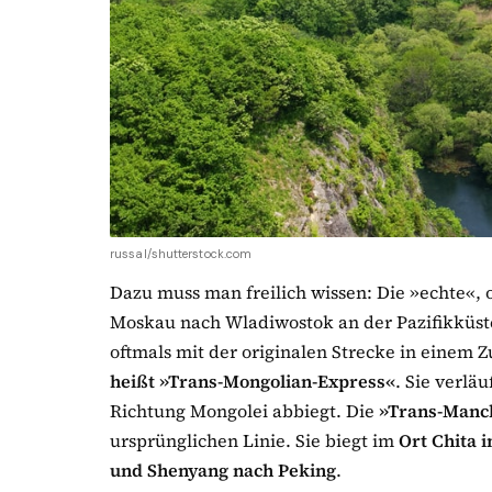
russal/shutterstock.com
Dazu muss man freilich wissen: Die »echte«, 
Moskau nach Wladiwostok an der Pazifikküste
oftmals mit der originalen Strecke in einem 
heißt »Trans-Mongolian-Express«
. Sie verlä
Richtung Mongolei abbiegt. Die
»Trans-Manc
ursprünglichen Linie. Sie biegt im
Ort Chita 
und Shenyang nach Peking
.