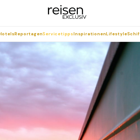
Hotels
Reportagen
Servicetipps
Inspirationen
Lifestyle
Schif