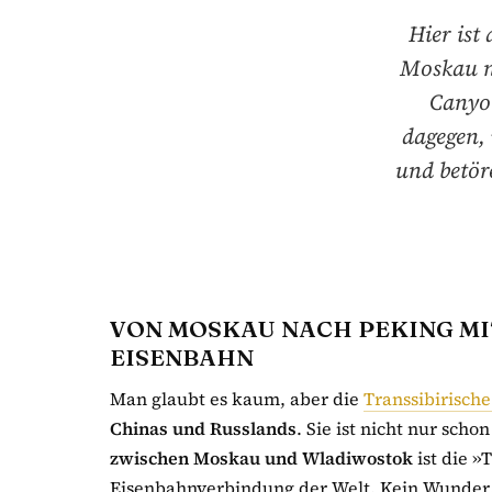
Hier ist
Moskau n
Canyon
dagegen, 
und betör
VON MOSKAU NACH PEKING MI
EISENBAHN
Man glaubt es kaum, aber die
Transsibirisch
Chinas und Russlands
. Sie ist nicht nur scho
zwischen Moskau und Wladiwostok
ist die »
Eisenbahnverbindung der Welt. Kein Wunder, d