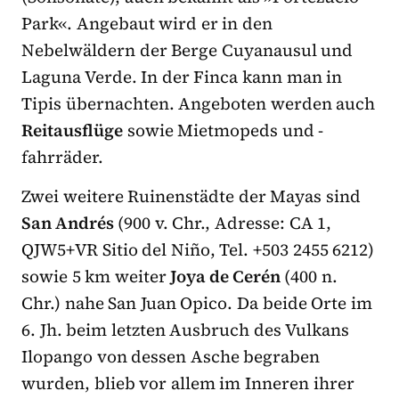
Park«. Angebaut wird er in den
Nebelwäldern der Berge Cuyanausul und
Laguna Verde. In der Finca kann man in
Tipis übernachten. Angeboten werden auch
Reitausflüge
sowie Mietmopeds und -
fahrräder.
Zwei weitere Ruinenstädte der Mayas sind
San Andrés
(900 v. Chr., Adresse: CA 1,
QJW5+VR Sitio del Niño, Tel. +503 2455 6212)
sowie 5 km weiter
Joya de Cerén
(400 n.
Chr.) nahe San Juan Opico. Da beide Orte im
6. Jh. beim letzten Ausbruch des Vulkans
Ilopango von dessen Asche begraben
wurden, blieb vor allem im Inneren ihrer