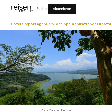
Suchen
Abonnieren
Hotels
Reportagen
Servicetipps
Inspirationen
Lifestyl
Foto: Carsten Heinke