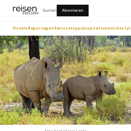
Suchen
Abonnieren
Hotels
Reportagen
Servicetipps
Inspirationen
Lifestyl
Foto: GocheGanas Lodge