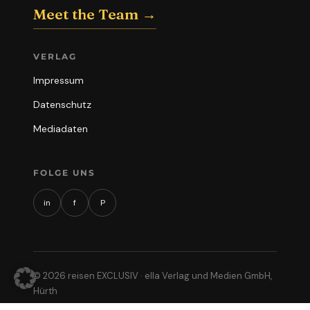
Meet the Team →
VERLAG
Impressum
Datenschutz
Mediadaten
FOLGE UNS
in
f
P
© 2026 reisen EXCLUSIV · ella Verlag und Medien GmbH,
Hürth