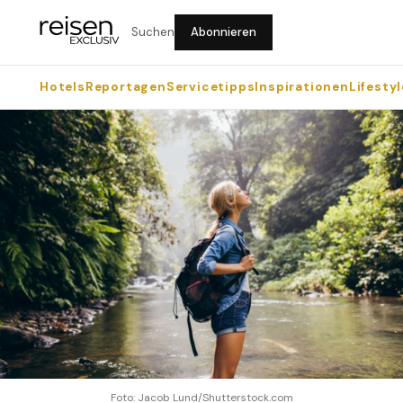
Suchen
Abonnieren
Hotels
Reportagen
Servicetipps
Inspirationen
Lifestyl
Foto: Jacob Lund/Shutterstock.com