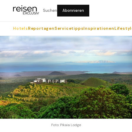
Suchen
Abonnieren
Hotels
Reportagen
Servicetipps
Inspirationen
Lifestyl
Foto: Pikaia Lodge