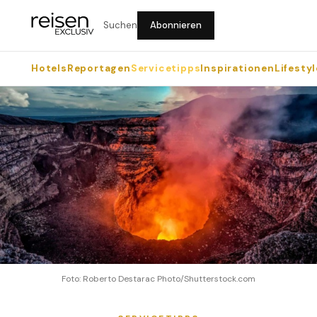
Suchen
Abonnieren
Hotels
Reportagen
Servicetipps
Inspirationen
Lifestyl
Foto: Roberto Destarac Photo/Shutterstock.com