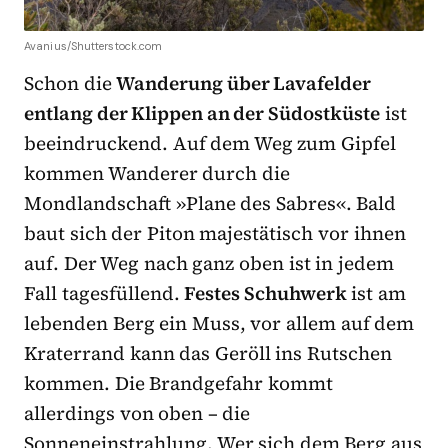
Avanius/Shutterstock.com
Schon die
Wanderung über Lavafelder
entlang der Klippen an der Südostküste
ist
beeindruckend. Auf dem Weg zum Gipfel
kommen Wanderer durch die
Mondlandschaft »Plane des Sabres«. Bald
baut sich der Piton majestätisch vor ihnen
auf. Der Weg nach ganz oben ist in jedem
Fall tagesfüllend.
Festes Schuhwerk
ist am
lebenden Berg ein Muss, vor allem auf dem
Kraterrand kann das Geröll ins Rutschen
kommen. Die Brandgefahr kommt
allerdings von oben – die
Sonneneinstrahlung. Wer sich dem Berg aus