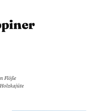
ppiner
n Flöße
 Holzkajüte