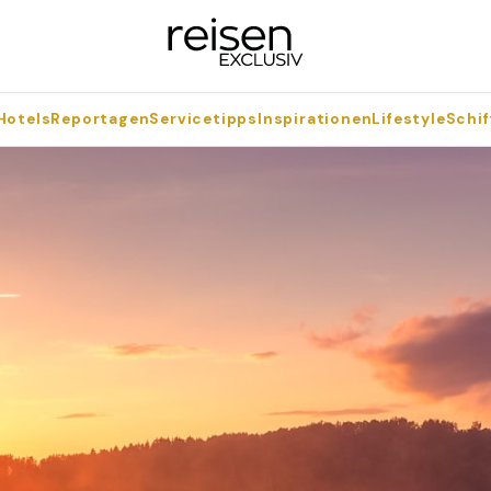
Hotels
Reportagen
Servicetipps
Inspirationen
Lifestyle
Schif