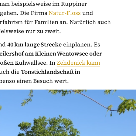
an beispielsweise im Ruppiner
 gehen. Die Firma
Natur-Floss
und
rfahrten für Familien an. Natürlich auch
elsweise nur zu zweit.
und
40 km lange Strecke
einplanen. Es
Seilershof am Kleinen Wentowsee oder
oßen Kuhwallsee. In
Zehdenick kann
Auch die
Tonstichlandschaft in
ebenso einen Besuch wert.