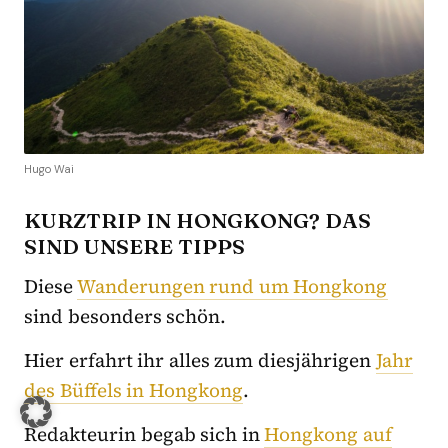
Hugo Wai
KURZTRIP IN HONGKONG? DAS
SIND UNSERE TIPPS
Diese
Wanderungen rund um Hongkong
sind besonders schön.
Hier erfahrt ihr alles zum diesjährigen
Jahr
des Büffels in Hongkong
.
Redakteurin begab sich in
Hongkong auf