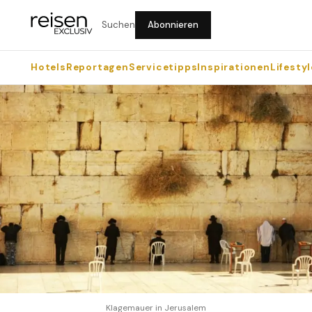
Suchen
Abonnieren
Hotels
Reportagen
Servicetipps
Inspirationen
Lifestyl
Klagemauer in Jerusalem