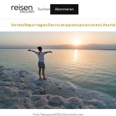
Suchen
Abonnieren
Hotels
Reportagen
Servicetipps
Inspirationen
Lifestyl
Foto: fokusgood/Shutterstock.com