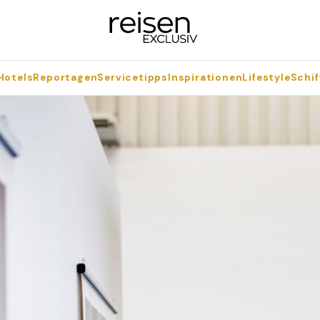
Hotels
Reportagen
Servicetipps
Inspirationen
Lifestyle
Schif