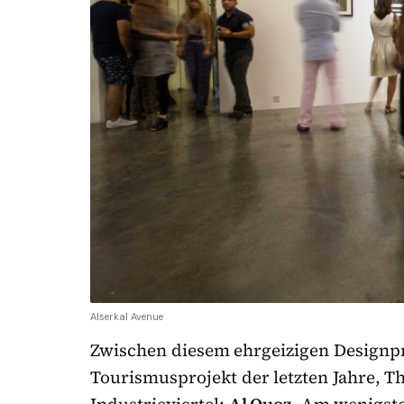
Alserkal Avenue
Zwischen diesem ehrgeizigen Designp
Tourismusprojekt der letzten Jahre, Th
Industrieviertel:
Al Quoz
. Am wenigst