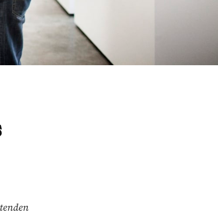
s
utenden