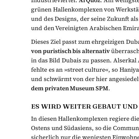
grünen Hallenkomplexen von Werkstät
und des Designs, der seine Zukunft al
und den Vereinigten Arabischen Emira
Dieses Ziel passt zum ehrgeizigen Dub
von puristisch bis alternativ
überrascht
in das Bild Dubais zu passen. Alserka
fehlte es an »street culture«, so Haniy
und schwärmt von der hier angesiede
dem privaten Museum SPM
.
ES WIRD WEITER GEBAUT UN
In diesen Hallenkomplexen regiere di
Ostens und Südasiens, so die Commun
sicherlich nur die wenigsten Einwohn