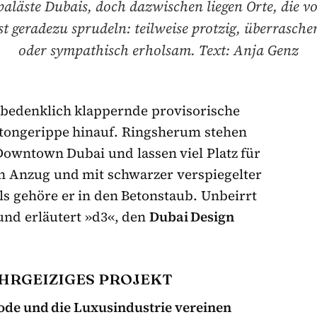
läste Dubais, doch dazwischen liegen Orte, die vo
t geradezu sprudeln: teilweise protzig, überrasche
oder sympathisch erholsam. Text: Anja Genz
 bedenklich klappernde provisorische
tongerippe hinauf. Ringsherum stehen
 Downtown Dubai und lassen viel Platz für
n Anzug und mit schwarzer verspiegelter
als gehöre er in den Betonstaub. Unbeirrt
 und erläutert »d3«, den
Dubai Design
EHRGEIZIGES PROJEKT
ode und die Luxusindustrie vereinen