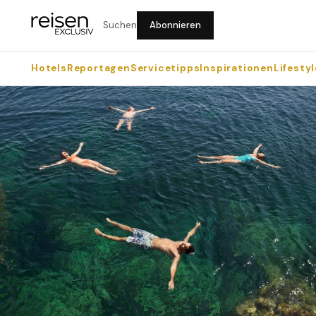
Suchen
Abonnieren
Hotels
Reportagen
Servicetipps
Inspirationen
Lifestyl