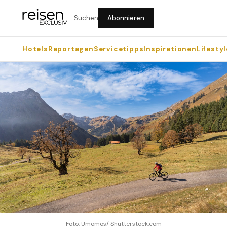
Suchen
Abonnieren
Hotels
Reportagen
Servicetipps
Inspirationen
Lifestyl
Foto: Umomos/ Shutterstock.com