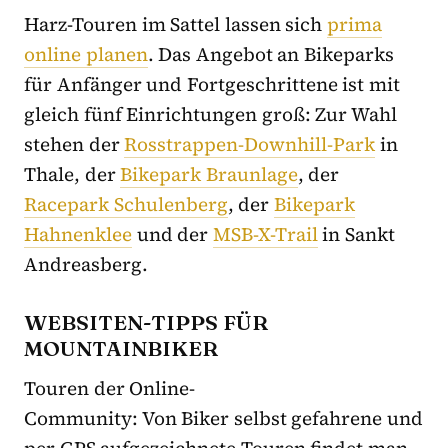
Harz-Touren im Sattel lassen sich
prima
online planen
. Das Angebot an Bikeparks
für Anfänger und Fortgeschrittene ist mit
gleich fünf Einrichtungen groß: Zur Wahl
stehen der
Rosstrappen-Downhill-Park
in
Thale, der
Bikepark Braunlage
, der
Racepark Schulenberg
, der
Bikepark
Hahnenklee
und der
MSB-X-Trail
in Sankt
Andreasberg.
WEBSITEN-TIPPS FÜR
MOUNTAINBIKER
Touren der Online-
Community: Von Biker selbst gefahrene und
per GPS aufgezeichnete Touren findet man