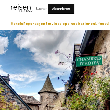
Suchen
Abonnieren
Hotels
Reportagen
Servicetipps
Inspirationen
Lifestyl