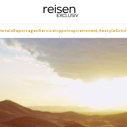
Hotels
Reportagen
Servicetipps
Inspirationen
Lifestyle
Schif