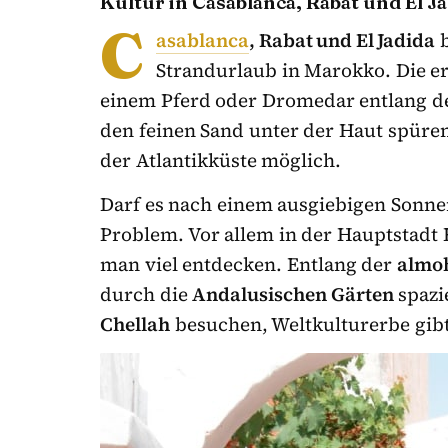
Kultur in Casablanca, Rabat und El J
C
asablanca
, Rabat und El Jadida
b
Strandurlaub in Marokko. Die er
einem Pferd oder Dromedar entlang de
den feinen Sand unter der Haut spüren 
der Atlantikküste möglich.
Darf es nach einem ausgiebigen Sonne
Problem. Vor allem in der Hauptstadt
man viel entdecken. Entlang der
almo
durch die
Andalusischen Gärten
spazi
Chellah
besuchen, Weltkulturerbe gibt 