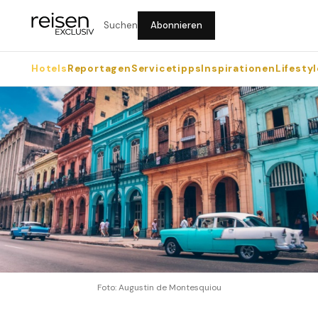
Suchen
Abonnieren
Hotels
Reportagen
Servicetipps
Inspirationen
Lifestyl
Foto: Augustin de Montesquiou