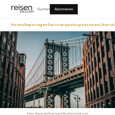
Suchen
Abonnieren
Hotels
Reportagen
Servicetipps
Inspirationen
Lifestyl
Foto: GerardoGherman/Shutterstock.com