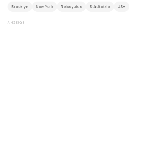
Brooklyn
New York
Reiseguide
Städtetrip
USA
ANZEIGE