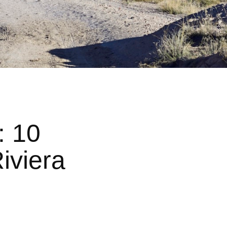
: 10
iviera