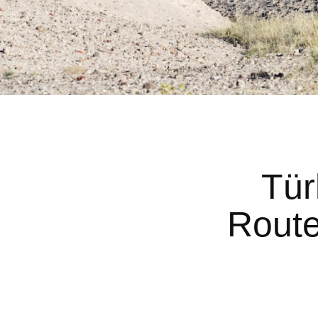
Tür
Route