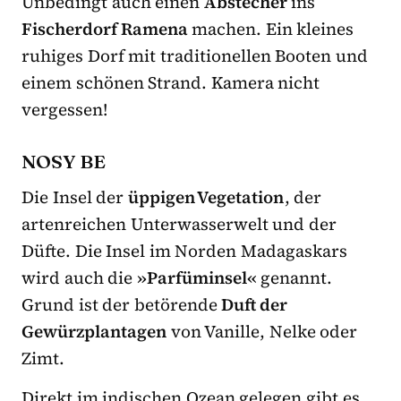
Unbedingt auch einen
Abstecher
ins
Fischerdorf Ramena
machen. Ein kleines
ruhiges Dorf mit traditionellen Booten und
einem schönen Strand. Kamera nicht
vergessen!
NOSY BE
Die Insel der
üppigen Vegetation
, der
artenreichen Unterwasserwelt und der
Düfte. Die Insel im Norden Madagaskars
wird auch die
»Parfüminsel«
genannt.
Grund ist der betörende
Duft der
Gewürzplantagen
von Vanille, Nelke oder
Zimt.
Direkt im indischen Ozean gelegen gibt es