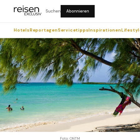
Suchen
Abonnieren
Hotels
Reportagen
Servicetipps
Inspirationen
Lifestyl
Foto: ONTM