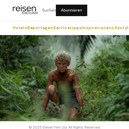
Suchen
Abonnieren
Hotels
Reportagen
Servicetipps
Inspirationen
Lifestyl
© 2025 Eleven Film Ltd. All Rights Reserved.