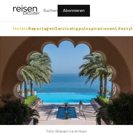
Suchen
Abonnieren
Hotels
Reportagen
Servicetipps
Inspirationen
Lifestyl
Foto: Shangri-La al Husn