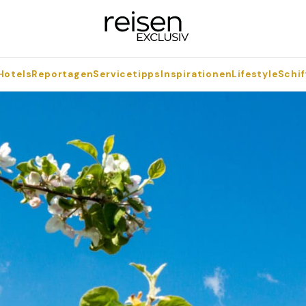
Hotels
Reportagen
Servicetipps
Inspirationen
Lifestyle
Schif