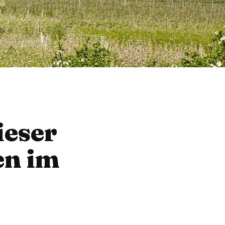
ieser
en im