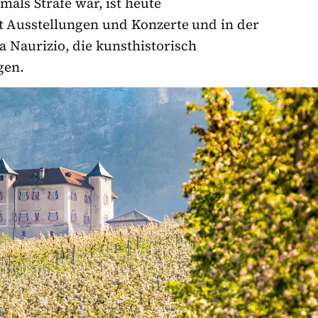
als Strafe war, ist heute
 Ausstellungen und Konzerte und in der
a Naurizio, die kunsthistorisch
gen.