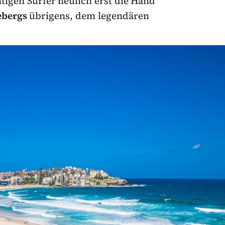
tigen Surfer neulich erst die Hand
ebergs
übrigens, dem legendären