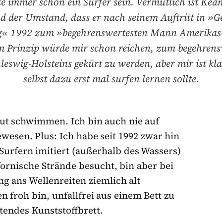
te immer schon ein Surfer sein. Vermutlich ist Kea
d der Umstand, dass er nach seinem Auftritt in »G
« 1992 zum »begehrenswertesten Mann Amerikas
m Prinzip würde mir schon reichen, zum begehrens
eswig-Holsteins gekürt zu werden, aber mir ist klar
selbst dazu erst mal surfen lernen sollte.
gut schwimmen. Ich bin auch nie auf
esen. Plus: Ich habe seit 1992 zwar hin
 Surfern imitiert (außerhalb des Wassers)
ornische Strände besucht, bin aber bei
g ans Wellenreiten ziemlich alt
n froh bin, unfallfrei aus einem Bett zu
itendes Kunststoffbrett.