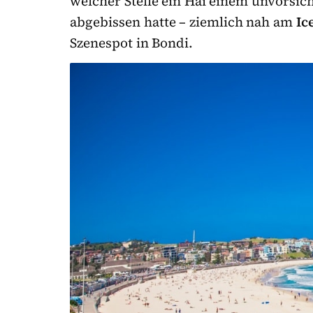
welcher Stelle ein Hai einem unvorsich
abgebissen hatte – ziemlich nah am
Ic
Szenespot in Bondi.