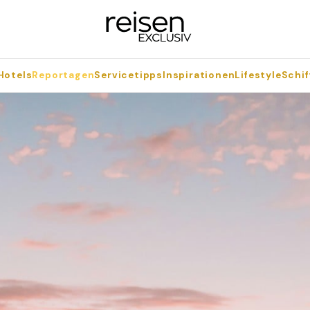
Hotels
Reportagen
Servicetipps
Inspirationen
Lifestyle
Schif