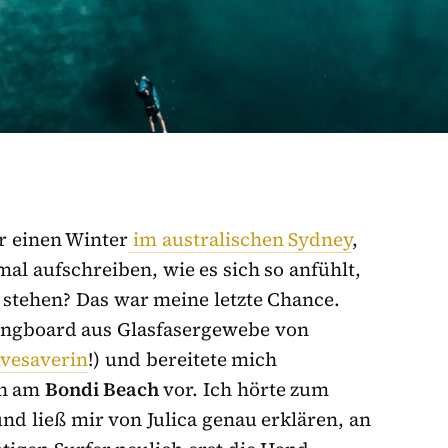
r einen Winter
im australischen Sydney
,
mal aufschreiben, wie es sich so anfühlt,
u stehen? Das war meine letzte Chance.
ongboard aus Glasfasergewebe von
ivesaverin
!) und bereitete mich
ch am
Bondi Beach
vor. Ich hörte zum
und ließ mir von Julica genau erklären, an