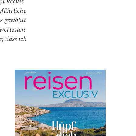
nu Reeves
efährliche
« gewählt
wertesten
, dass ich