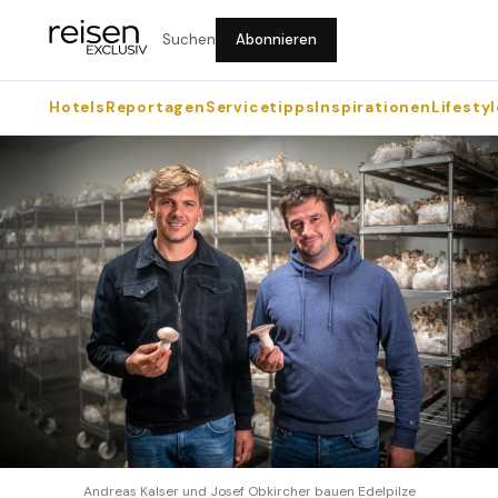
Suchen
Abonnieren
Hotels
Reportagen
Servicetipps
Inspirationen
Lifestyl
Andreas Kalser und Josef Obkircher bauen Edelpilze