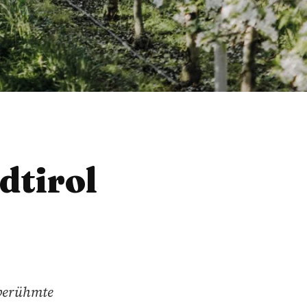
dtirol
 berühmte