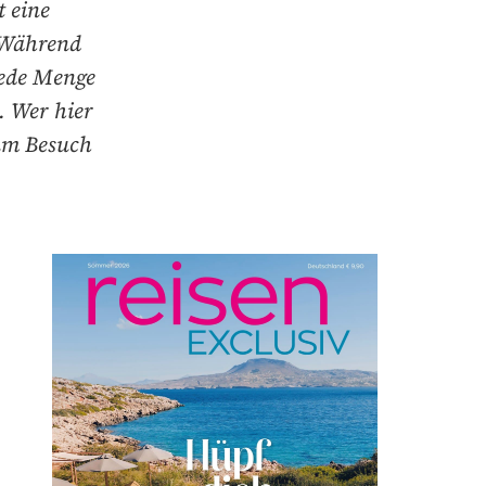
t eine
 Während
jede Menge
. Wer hier
um Besuch