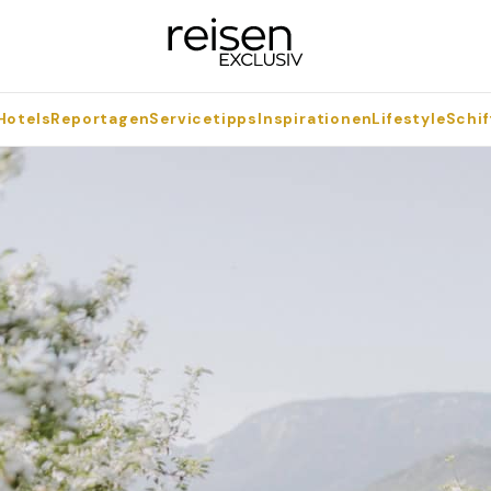
Hotels
Reportagen
Servicetipps
Inspirationen
Lifestyle
Schif