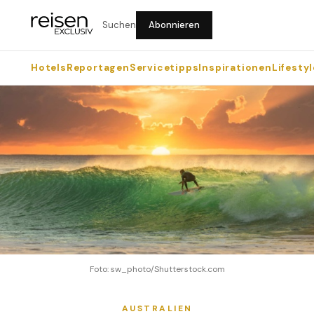
Suchen
Abonnieren
Hotels
Reportagen
Servicetipps
Inspirationen
Lifestyl
Foto: sw_photo/Shutterstock.com
AUSTRALIEN