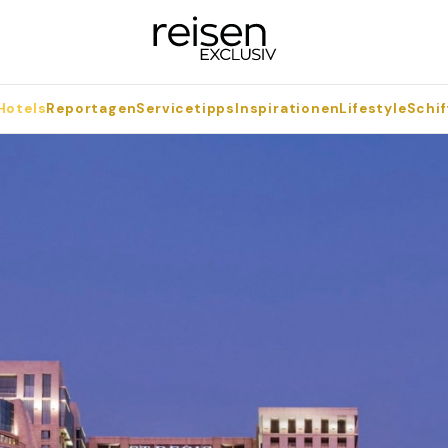
Hotels
Reportagen
Servicetipps
Inspirationen
Lifestyle
Schif