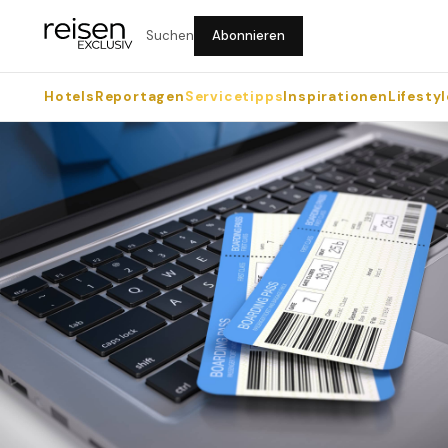
Suchen
Abonnieren
Hotels
Reportagen
Servicetipps
Inspirationen
Lifestyl