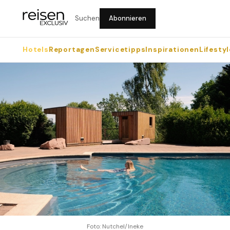
Suchen
Abonnieren
Hotels
Reportagen
Servicetipps
Inspirationen
Lifestyl
Foto: Nutchel/Ineke