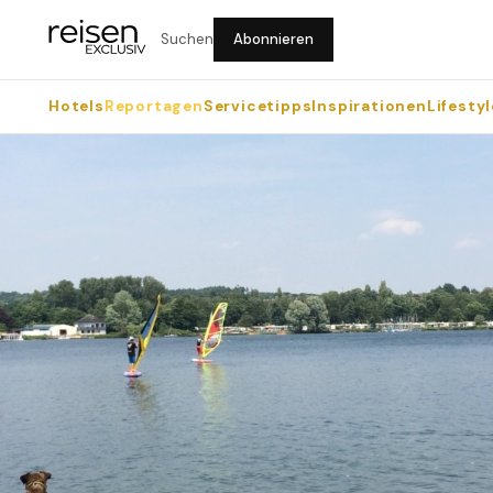
Suchen
Abonnieren
Hotels
Reportagen
Servicetipps
Inspirationen
Lifestyl