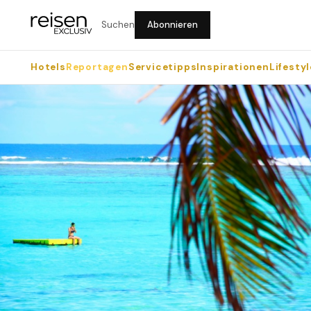
Suchen
Abonnieren
Hotels
Reportagen
Servicetipps
Inspirationen
Lifestyl