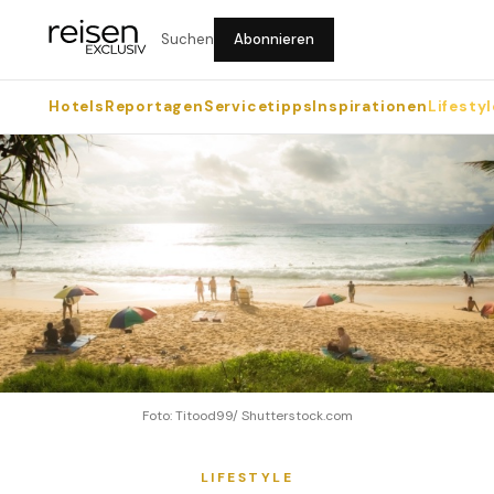
Suchen
Abonnieren
Hotels
Reportagen
Servicetipps
Inspirationen
Lifestyl
Foto: Titood99/ Shutterstock.com
LIFESTYLE