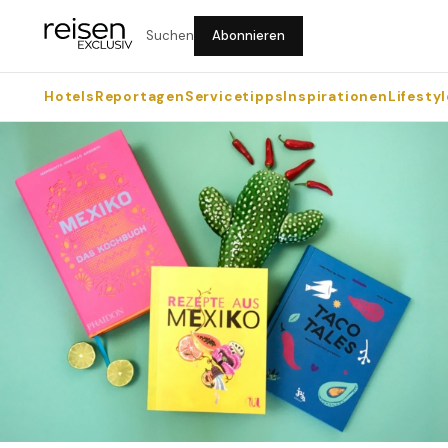
Suchen
Abonnieren
Hotels
Reportagen
Servicetipps
Inspirationen
Lifestyl