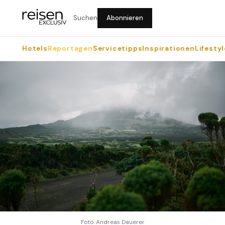
Suchen
Abonnieren
Hotels
Reportagen
Servicetipps
Inspirationen
Lifestyl
Foto: Andreas Dauerer