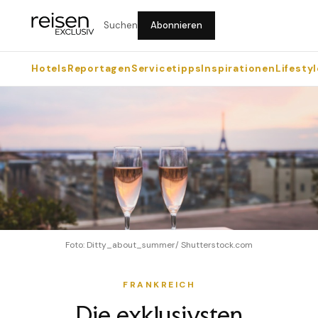
Suchen
Abonnieren
Hotels
Reportagen
Servicetipps
Inspirationen
Lifestyl
Foto: Ditty_about_summer/ Shutterstock.com
FRANKREICH
Die exklusivsten