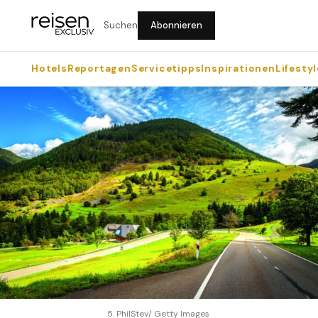
Suchen
Abonnieren
Hotels
Reportagen
Servicetipps
Inspirationen
Lifestyl
5. PhilStev/ Getty Images