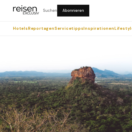
Suchen
Abonnieren
Hotels
Reportagen
Servicetipps
Inspirationen
Lifestyl