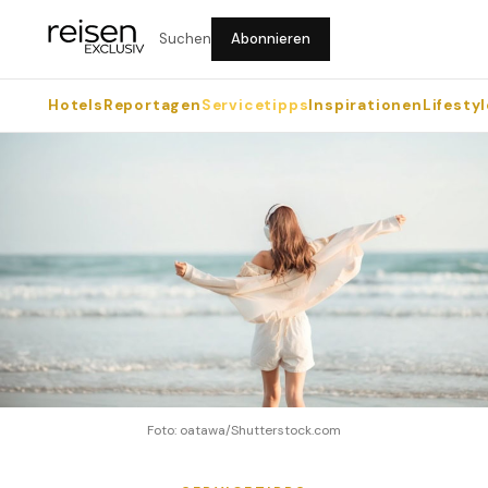
Suchen
Abonnieren
Hotels
Reportagen
Servicetipps
Inspirationen
Lifestyl
Foto: oatawa/Shutterstock.com