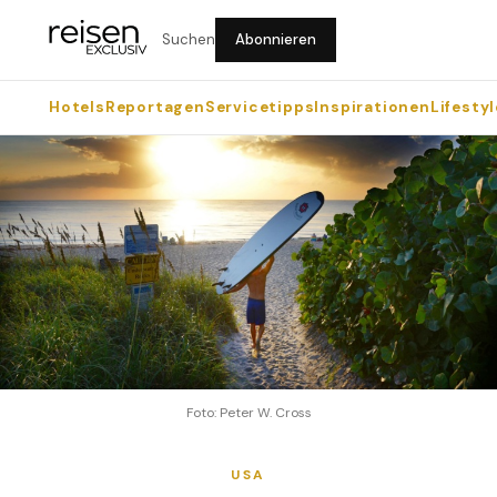
Suchen
Abonnieren
Hotels
Reportagen
Servicetipps
Inspirationen
Lifestyl
Foto: Peter W. Cross
USA