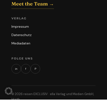
Meet the Team →
VERLAG
Impressum
Datenschutz
Mediadaten
FOLGE UNS
in
f
P
© 2026 reisen EXCLUSIV · ella Verlag und Medien GmbH,
Hürth