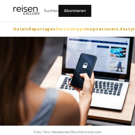
Suchen
Abonnieren
Hotels
Reportagen
Servicetipps
Inspirationen
Lifestyl
Foto: Tero Vesalainen/Shutterstock.com