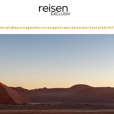
Hotels
Reportagen
Servicetipps
Inspirationen
Lifestyle
Schif