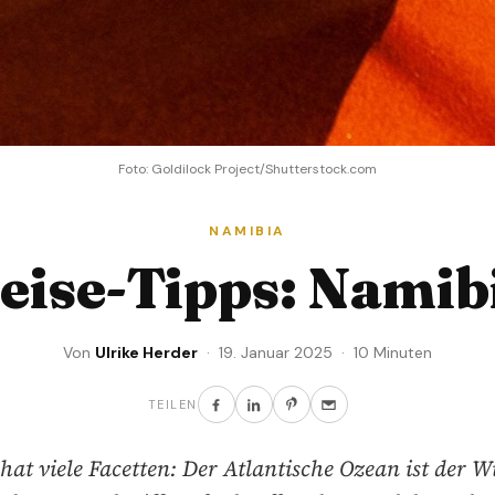
Foto: Goldilock Project/Shutterstock.com
NAMIBIA
eise-Tipps: Namib
Von
Ulrike Herder
· 19. Januar 2025 · 10 Minuten
TEILEN
at viele Facetten: Der Atlantische Ozean ist der 