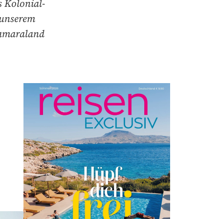
s Kolonial-
 unserem
Damaraland