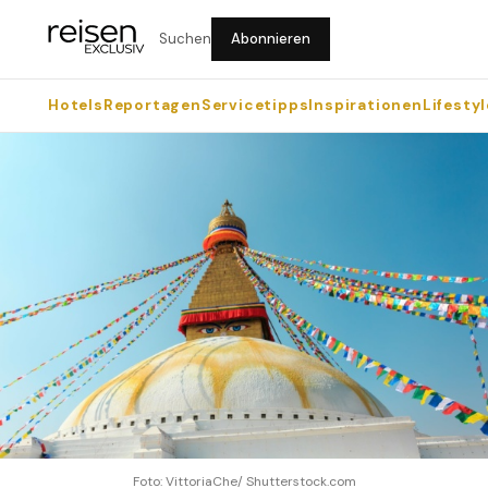
Suchen
Abonnieren
Hotels
Reportagen
Servicetipps
Inspirationen
Lifestyl
Foto: VittoriaChe/ Shutterstock.com