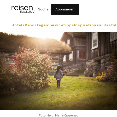
Suchen
Abonnieren
Hotels
Reportagen
Servicetipps
Inspirationen
Lifestyl
Foto: Heidi Marie Gøperød