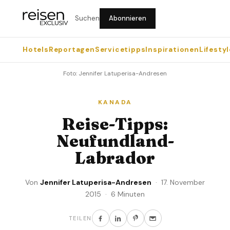
Suchen
Abonnieren
Hotels
Reportagen
Servicetipps
Inspirationen
Lifestyl
Foto: Jennifer Latuperisa-Andresen
KANADA
Reise-Tipps:
Neufundland-
Labrador
Von
Jennifer Latuperisa-Andresen
· 17. November
2015 · 6 Minuten
TEILEN